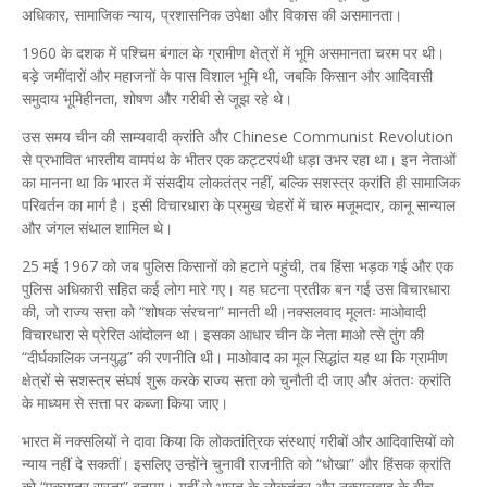
अधिकार, सामाजिक न्याय, प्रशासनिक उपेक्षा और विकास की असमानता।
1960 के दशक में पश्चिम बंगाल के ग्रामीण क्षेत्रों में भूमि असमानता चरम पर थी।
बड़े जमींदारों और महाजनों के पास विशाल भूमि थी, जबकि किसान और आदिवासी
समुदाय भूमिहीनता, शोषण और गरीबी से जूझ रहे थे।
उस समय चीन की साम्यवादी क्रांति और Chinese Communist Revolution
से प्रभावित भारतीय वामपंथ के भीतर एक कट्टरपंथी धड़ा उभर रहा था। इन नेताओं
का मानना था कि भारत में संसदीय लोकतंत्र नहीं, बल्कि सशस्त्र क्रांति ही सामाजिक
परिवर्तन का मार्ग है। इसी विचारधारा के प्रमुख चेहरों में चारु मजूमदार, कानू सान्याल
और जंगल संथाल शामिल थे।
25 मई 1967 को जब पुलिस किसानों को हटाने पहुंची, तब हिंसा भड़क गई और एक
पुलिस अधिकारी सहित कई लोग मारे गए। यह घटना प्रतीक बन गई उस विचारधारा
की, जो राज्य सत्ता को “शोषक संरचना” मानती थी।नक्सलवाद मूलतः माओवादी
विचारधारा से प्रेरित आंदोलन था। इसका आधार चीन के नेता माओ त्से तुंग की
“दीर्घकालिक जनयुद्ध” की रणनीति थी। माओवाद का मूल सिद्धांत यह था कि ग्रामीण
क्षेत्रों से सशस्त्र संघर्ष शुरू करके राज्य सत्ता को चुनौती दी जाए और अंततः क्रांति
के माध्यम से सत्ता पर कब्जा किया जाए।
भारत में नक्सलियों ने दावा किया कि लोकतांत्रिक संस्थाएं गरीबों और आदिवासियों को
न्याय नहीं दे सकतीं। इसलिए उन्होंने चुनावी राजनीति को “धोखा” और हिंसक क्रांति
को “एकमात्र रास्ता” बताया। यहीं से भारत के लोकतंत्र और नक्सलवाद के बीच