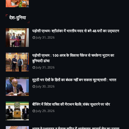
देश-दुनिया
पड़ोसी प्रथमः श्रीलंका में भारतीय मदद से बने 48 घरों का उद्घाटन
July 31, 2026
पड़ोसी प्रथम : 100 अरब के विकास पैकेज से चमकेगा भूटान का
बुनियादी ढांचा
July 31, 2026
मुट्ठी भर देशों के हितों का बंधक नहीं बन सकता यूएनएससी : भारत
July 30, 2026
बीजिंग में विदेश सचिव की मैराथन बैठकें,संबंध सुधारने पर जोर
July 29, 2026
भारत ने एआरएफ व ईएएस समिट में आतंकवाद,सप्लाई चेन का उठाया